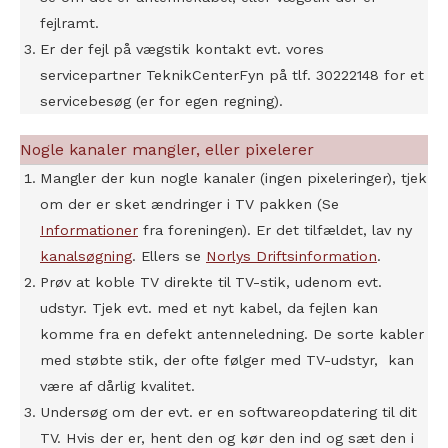
fejlramt.
Er der fejl på vægstik kontakt evt. vores
servicepartner TeknikCenterFyn på tlf. 30222148 for et
servicebesøg (er for egen regning).
Nogle kanaler mangler, eller pixelerer
Mangler der kun nogle kanaler (ingen pixeleringer), tjek
om der er sket ændringer i TV pakken (Se
Informationer
fra foreningen). Er det tilfældet, lav ny
kanalsøgning
. Ellers se
Norlys Driftsinformation
.
Prøv at koble TV direkte til TV-stik, udenom evt.
udstyr. Tjek evt. med et nyt kabel, da fejlen kan
komme fra en defekt antenneledning. De sorte kabler
med støbte stik, der ofte følger med TV-udstyr, kan
være af dårlig kvalitet.
Undersøg om der evt. er en softwareopdatering til dit
TV. Hvis der er, hent den og kør den ind og sæt den i