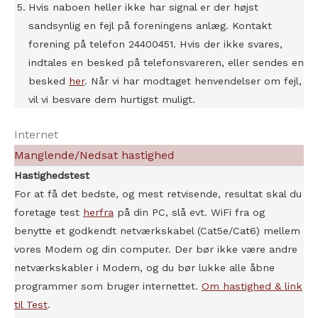
Hvis naboen heller ikke har signal er der højst
sandsynlig en fejl på foreningens anlæg. Kontakt
forening på telefon 24400451. Hvis der ikke svares,
indtales en besked på telefonsvareren, eller sendes en
besked
her
. Når vi har modtaget henvendelser om fejl,
vil vi besvare dem hurtigst muligt.
Internet
Manglende/Nedsat hastighed
Hastighedstest
For at få det bedste, og mest retvisende, resultat skal du
foretage test
herfra
på din PC, slå evt. WiFi fra og
benytte et godkendt netværkskabel (Cat5e/Cat6) mellem
vores Modem og din computer. Der bør ikke være andre
netværkskabler i Modem, og du bør lukke alle åbne
programmer som bruger internettet.
Om hastighed & link
til Test
.