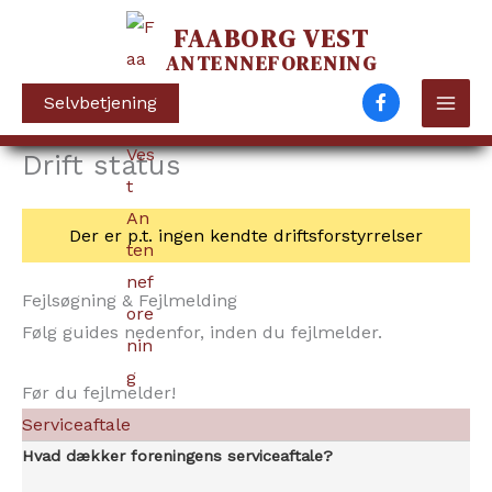
FAABORG VEST
ANTENNEFORENING
Selvbetjening
Drift status
Gå
til
indholdet
Der er p.t. ingen kendte driftsforstyrrelser
Fejlsøgning & Fejlmelding
Følg guides nedenfor, inden du fejlmelder.
Før du fejlmelder!
Serviceaftale
Hvad dækker foreningens serviceaftale?